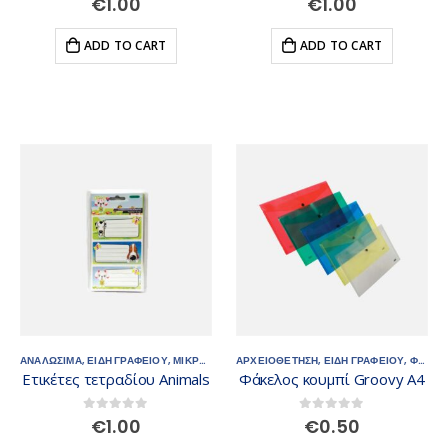
€
1.00
€
1.00
ADD TO CART
ADD TO CART
ΑΝΑΛΩΣΙΜΑ
,
ΕΙΔΗ ΓΡΑΦΕΙΟΥ
,
ΜΙΚΡΟΑΝΤΙΚΕΙΜΕΝΑ
ΑΡΧΕΙΟΘΕΤΗΣΗ
,
ΕΙΔΗ ΓΡΑΦΕΙΟΥ
,
ΦΑΚΕΛΟΣ ΚΟΥΜΠΙ
Ετικέτες τετραδίου Animals
Φάκελος κουμπί Groovy A4
0
out of 5
0
out of 5
€
1.00
€
0.50