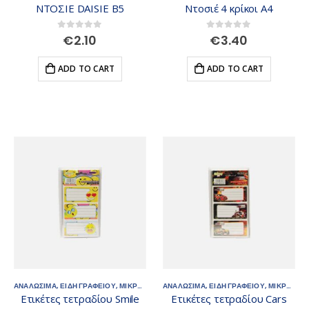
ΝΤΟΣΙΕ DAISIE Β5
Ντοσιέ 4 κρίκοι Α4
0
out of 5
0
out of 5
€
2.10
€
3.40
ADD TO CART
ADD TO CART
ΑΝΑΛΩΣΙΜΑ
,
ΕΙΔΗ ΓΡΑΦΕΙΟΥ
,
ΜΙΚΡΟΑΝΤΙΚΕΙΜΕΝΑ
ΑΝΑΛΩΣΙΜΑ
,
ΕΙΔΗ ΓΡΑΦΕΙΟΥ
,
ΜΙΚΡΟΑΝΤΙΚΕΙΜΕΝΑ
Ετικέτες τετραδίου Smile
Ετικέτες τετραδίου Cars