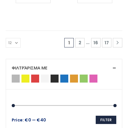
…
1
2
16
17
ΦΙΛΤΡΆΡΙΣΜΑ ΜΕ
Price:
€0
—
€40
FILTER
Min
Max