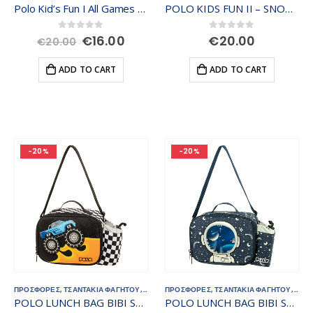
Polo Κid’s Fun I All Games 907056-8277
POLO KIDS FUN II – SNOWBALL UNICORN 907104-8349
Original
Current
0
out of 5
0
out of 5
€
16.00
€
20.00
€
20.00
price
price
was:
is:
ADD TO CART
ADD TO CART
€20.00.
€16.00.
-20%
-20%
ΠΡΟΣΦΟΡΕΣ
,
ΤΣΑΝΤΑΚΙΑ ΦΑΓΗΤΟΥ
,
ΤΣΑΝΤΕΣ - ΣΑΚΙΔΙΑ
ΠΡΟΣΦΟΡΕΣ
,
ΤΣΑΝΤΑΚΙΑ ΦΑΓΗΤΟΥ
,
ΤΣΑΝ
POLO LUNCH BAG BIBI SPACE 907068-8351
POLO LUNCH BAG BIBI SPACE 907068-8350