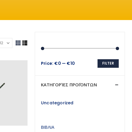
Price:
€0
—
€10
FILTER
Min
Max
price
price
ΚΑΤΗΓΟΡΊΕΣ ΠΡΟΪΌΝΤΩΝ
Uncategorized
ΒΙΒΛΙΑ