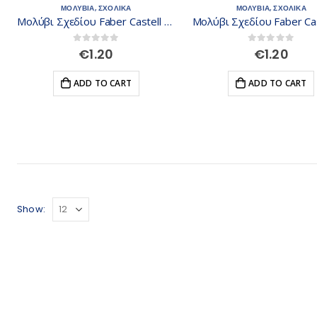
ΜΟΛΥΒΙΑ
,
ΣΧΟΛΙΚΑ
ΜΟΛΥΒΙΑ
,
ΣΧΟΛΙΚΑ
Μολύβι Σχεδίου Faber Castell 9000 2H 119012
0
out of 5
0
out of 5
€
1.20
€
1.20
ADD TO CART
ADD TO CART
Show: