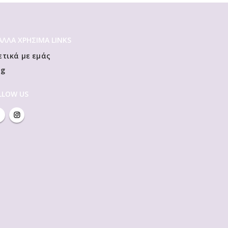
 ΆΛΛΑ ΧΡΗΣΙΜΑ LINKS
ετικά με εμάς
og
LLOW US