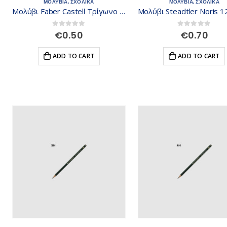
ΜΟΛΥΒΙΑ
,
ΣΧΟΛΙΚΑ
ΜΟΛΥΒΙΑ
,
ΣΧΟΛΙΚΑ
Μολύβι Faber Castell Τρίγωνο Pastel Black Wood 581508
0
out of 5
0
out of 5
€
0.50
€
0.70
ADD TO CART
ADD TO CART