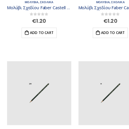
ΜΟΛΥΒΙΑ
,
ΣΧΟΛΙΚΑ
ΜΟΛΥΒΙΑ
,
ΣΧΟΛΙΚΑ
Μολύβι Σχεδίου Faber Castell 9000 5H 119015
0
out of 5
0
out of 5
€
1.20
€
1.20
ADD TO CART
ADD TO CART