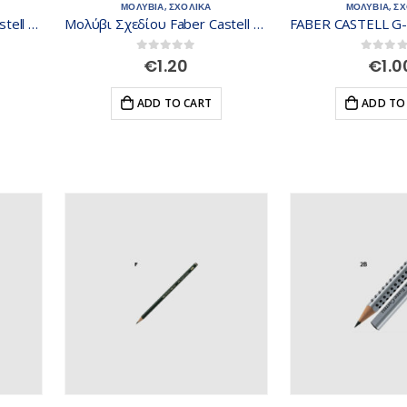
ΜΟΛΥΒΙΑ
,
ΣΧΟΛΙΚΑ
ΜΟΛΥΒΙΑ
,
ΣΧ
Μολύβι Σχεδίου Faber Castell 9000 4H 119014
Μολύβι Σχεδίου Faber Castell 9000 3H 119013
0
out of 5
0
out of
€
1.20
€
1.0
ADD TO CART
ADD TO