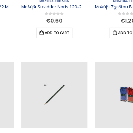
ΜΟΛΥΒΙΑ
,
ΣΧΟΛΙΚΑ
ΜΟΛΥΒΙΑ
,
ΣΧ
Μολύβι Steadtler Noris 122 Με Γόμα 713208
Μολύβι Steadtler Noris 120-2 710504
0
out of 5
0
out of
€
0.60
€
1.2
ADD TO CART
ADD TO