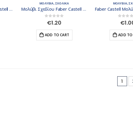
ΜΟΛΥΒΙΑ
,
ΣΧΟΛΙΚΑ
ΜΟΛΥΒΙΑ
,
ΣΧ
Μολύβι Σχεδίου Faber Castell 9000 H 119011
Μολύβι Σχεδίου Faber Castell 9000 F 119010
0
out of 5
0
out of
€
1.20
€
1.0
ADD TO CART
ADD TO
1