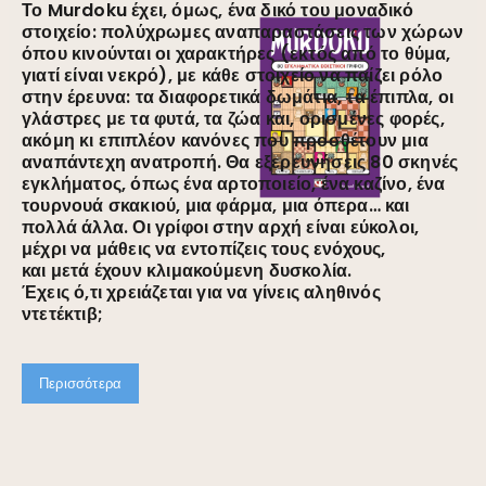
Το Murdoku έχει, όμως, ένα δικό του μοναδικό
στοιχείο: πολύχρωμες αναπαραστάσεις των χώρων
όπου κινούνται οι χαρακτήρες (εκτός από το θύμα,
γιατί είναι νεκρό), με κάθε στοιχείο να παίζει ρόλο
στην έρευνα: τα διαφορετικά δωμάτια, τα έπιπλα, οι
γλάστρες με τα φυτά, τα ζώα και, ορισμένες φορές,
ακόμη κι επιπλέον κανόνες που προσθέτουν μια
αναπάντεχη ανατροπή. Θα εξερευνήσεις 80 σκηνές
εγκλήματος, όπως ένα αρτοποιείο, ένα καζίνο, ένα
τουρνουά σκακιού, μια φάρμα, μια όπερα… και
πολλά άλλα. Οι γρίφοι στην αρχή είναι εύκολοι,
μέχρι να μάθεις να εντοπίζεις τους ενόχους,
και μετά έχουν κλιμακούμενη δυσκολία.
Έχεις ό,τι χρειάζεται για να γίνεις αληθινός
ντετέκτιβ;
Περισσότερα