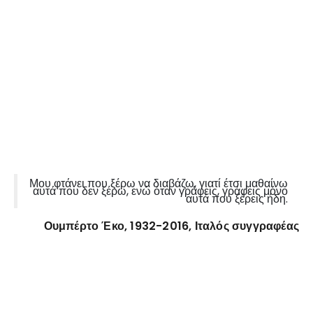
Μου φτάνει που ξέρω να διαβάζω, γιατί έτσι μαθαίνω
αυτά που δεν ξέρω, ενώ όταν γράφεις, γράφεις μόνο
αυτά που ξέρεις ήδη.
Ουμπέρτο Έκο, 1932-2016, Ιταλός συγγραφέας