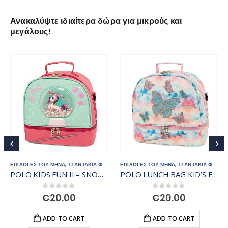
Ανακαλύψτε ιδιαίτερα δώρα για μικρούς και
μεγάλους!
ΣΑΝΤΑΚΙΑ ΦΑΓΗΤΟΥ
ΕΠΙΛΟΓΕΣ ΤΟΥ ΜΗΝΑ
,
ΤΣΑΝΤΕΣ - ΣΑΚΙΔΙΑ
,
ΤΣΑΝΤΑΚΙΑ ΦΑΓΗΤΟΥ
ΕΠΙΛΟΓΕΣ ΤΟΥ ΜΗΝΑ
,
ΤΣΑΝΤΕΣ - ΣΑΚΙΔΙΑ
,
ΤΣΑΝΤΑΚΙΑ ΦΑΓΗΤΟΥ
POLO KIDS FUN II – SNOWBALL UNICORN 907104-8349
POLO LUNCH BAG KID’S FUN II 971003-8419
ent
0
out of 5
0
out of 5
€
20.00
€
20.00
e
ADD TO CART
ADD TO CART
80.