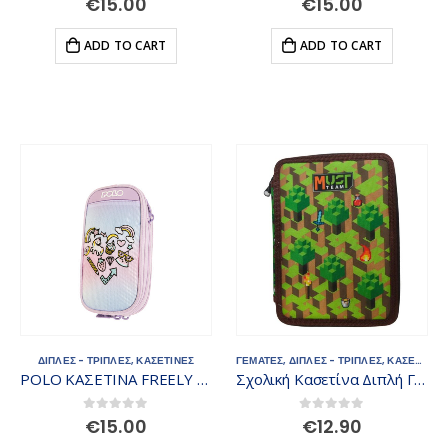
€
15.00
€
15.00
ADD TO CART
ADD TO CART
ΔΙΠΛΕΣ - ΤΡΙΠΛΕΣ
,
ΚΑΣΕΤΙΝΕΣ
ΓΕΜΑΤΕΣ
,
ΔΙΠΛΕΣ - ΤΡΙΠΛΕΣ
,
ΚΑΣΕΤΙΝΕΣ
POLO ΚΑΣΕΤΙΝΑ FREELY 937055-8420
Σχολική Κασετίνα Διπλή Γεμάτη Must Team Compact Video Game
0
out of 5
0
out of 5
€
15.00
€
12.90