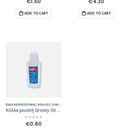
€
1.50
€
4.30
ADD TO CART
ADD TO CART
ΕΙΔΗ ΧΕΙΡΟΤΕΧΝΙΑΣ
,
ΚΟΛΛΕΣ
,
ΥΛΙΚΑ ΧΕΙΡΟΤΕΧΝΙΑΣ
Κόλλα ρευστή Groovy 50 ml με σφουγγάρι
0
out of 5
€
0.60