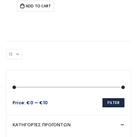
ADD TO CART
Price:
€0
—
€10
FILTER
Min
Max
price
price
ΚΑΤΗΓΟΡΊΕΣ ΠΡΟΪΌΝΤΩΝ