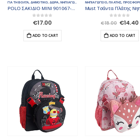
ΓΙΑ ΤΗ ΒΟΛΤΑ
,
ΔΗΜΟΤΙΚΟ
,
ΔΩΡΑ
,
ΝΗΠΙΑΓΩΓΕΙΟ
,
ΠΛΑΤΗΣ
ΝΗΠΙΑΓΩΓΕΙΟ
,
ΤΣΑΝΤΕΣ - ΣΑΚΙΔΙΑ
,
ΠΛΑΤΗΣ
,
ΠΡΟΣΦΟΡ
POLO ΣΑΚΙΔΙΟ MINI 901067-2000
Origina
0
out of 5
0
out of 5
€
17.00
€
14.40
€
18.00
price
was:
ADD TO CART
ADD TO CART
€18.00.