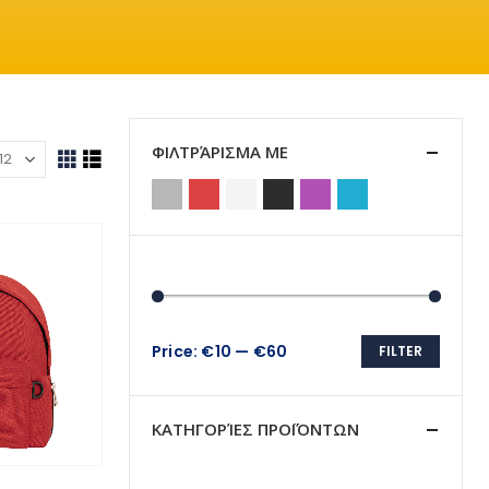
ΦΙΛΤΡΆΡΙΣΜΑ ΜΕ
Price:
€10
—
€60
FILTER
Min
Max
price
price
ΚΑΤΗΓΟΡΊΕΣ ΠΡΟΪΌΝΤΩΝ