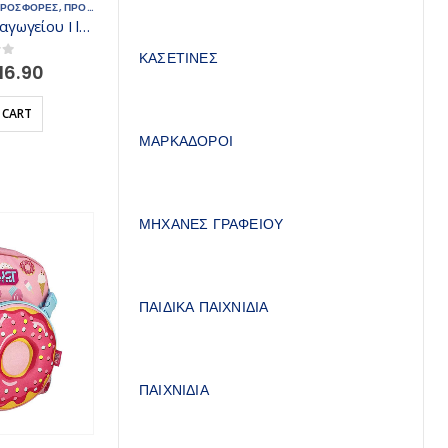
ΠΡΟΣΦΟΡΕΣ
,
ΠΡΟΣΧΟΛΙΚΗΣ
,
ΤΣΑΝΤΕΣ - ΣΑΚΙΔΙΑ
Must Σακίδιο Νηπιαγωγείου I love you deerly
ΚΑΣΕΤΙΝΕΣ
riginal
Current
 5
16.90
rice
price
as:
is:
 CART
20.90.
€16.90.
ΜΑΡΚΑΔΟΡΟΙ
ΜΗΧΑΝΕΣ ΓΡΑΦΕΙΟΥ
ΠΑΙΔΙΚΑ ΠΑΙΧΝΙΔΙΑ
ΠΑΙΧΝΙΔΙΑ