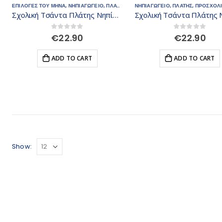
ΕΠΙΛΟΓΕΣ ΤΟΥ ΜΗΝΑ
,
ΝΗΠΙΑΓΩΓΕΙΟ
,
ΠΛΑΤΗΣ
,
ΠΡΟΣΧΟΛΙΚΗΣ
ΝΗΠΙΑΓΩΓΕΙΟ
,
ΤΣΑΝΤΑΚΙ ΜΕΣΗΣ
,
ΠΛΑΤΗΣ
,
ΠΡΟΣΧΟΛ
,
ΤΣ
Σχολική Τσάντα Πλάτης Νηπίου Must Team Racing 1 Θήκη με αποσπώμενο Τσαντάκι Μέσης και Ώμου
0
out of 5
0
out of 5
€
22.90
€
22.90
ADD TO CART
ADD TO CART
Show: