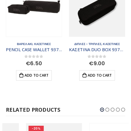
ΒΑΡΕΛΑΚΙ
,
ΚΑΣΕΤΙΝΕΣ
ΔΙΠΛΕΣ - ΤΡΙΠΛΕΣ
,
ΚΑΣΕΤΙΝΕΣ
PENCIL CASE WALLET 937006-02
ΚΑΣΕΤΙΝΑ DUO BOX 937004-2000
0
out of 5
0
out of 5
€
6.50
€
9.00
ADD TO CART
ADD TO CART
RELATED PRODUCTS
-20%