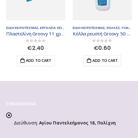
Α
ΕΙΔΗ ΧΕΙΡΟΤΕΧΝΙΑΣ
,
ΕΡΓΑΛΕΙΑ ΧΕΙΡΟΤΕΧΝΙΑΣ
ΕΙΔΗ ΧΕΙΡΟΤΕΧΝΙΑΣ
,
ΠΛΑΣΤΕΛΙΝΗ
,
ΥΛΙΚΑ ΧΕΙΡΟΤΕΧΝΙΑ
,
ΚΟΛΛΕΣ
,
ΥΛΙΚΑ ΧΕΙΡΟΤΕΧΝΙΑΣ
Πλαστελίνη Groovy 11 χρωμάτων 0.66.001
Κόλλα ρευστή Groovy 50 ml με σφουγγάρι
0
out of 5
0
out of 5
€
2.40
€
0.60
ADD TO CART
ADD TO CART
ΕΠΙΚΟΙΝΩΝΊΑ
Διεύθυνση:
Αγίου Παντελεήμονος 18, Πολίχνη