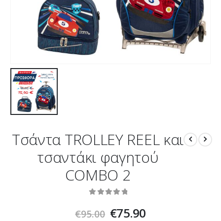
Τσάντα TROLLEY REEL και
τσαντάκι φαγητού
COMBO 2
0
out of 5
Original
Current
€
75.90
€
95.00