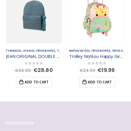
ΓΥΜΝΑΣΙΟ
,
ΛΥΚΕΙΟ
,
ΠΡΟΣΦΟΡΕΣ
,
ΤΣΑΝΤΕΣ - ΣΑΚΙΔΙΑ
ΝΗΠΙΑΓΩΓΕΙΟ
,
ΠΡΟΣΦΟΡΕΣ
,
ΠΡΟΣΧΟΛΙΚΗΣ
JEAN ORIGINAL DOUBLE ΣΑΚΙΔΙΟ 901235-5500
Trolley Νηπίου Happy Giraffe Fisher Price
Original
Current
Original
Curre
0
out of 5
0
out of 5
€
28.80
€
19.99
€
36.00
€
24.99
price
price
price
price
was:
is:
was:
is:
ADD TO CART
ADD TO CART
€36.00.
€28.80.
€24.99.
€19.99
ΕΠΙΚΟΙΝΩΝΊΑ