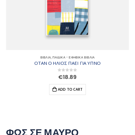
ΒΙΒΛΙΑ
,
ΠΑΙΔΙΚΑ - ΕΦΗΒΙΚΑ ΒΙΒΛΙΑ
ΟΤΑΝ Ο ΗΛΙΟΣ ΠΑΕΙ ΓΙΑ ΥΠΝΟ
0
out of 5
€
18.89
ADD TO CART
ΦΩΣ ΣΕ ΜΑΥΡΟ