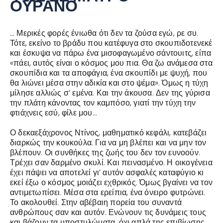
ΟΥΡΑΝΟ
… Μερικές φορές ένιωθα ότι δεν τα ζούσα εγώ, ρε συ.
Τότε, εκείνο το βράδυ που κατέφυγα στο σκουπιδοτενεκέ
και έσκυψα να πάρω ένα μισοφαγωμένο σάντουιτς, είπα
«πάει, αυτός είναι ο κόσμος μου πια. Θα ζω ανάμεσα στα
σκουπίδια και τα αποφάγια, ένα σκουπίδι με ψυχή, που
θα λιώνει μέσα στην αδικία και στο ψέμα». Όμως η τύχη
μίλησε αλλιώς σ’ εμένα. Και την άκουσα. Δεν της γύρισα
την πλάτη κάνοντας τον καμπόσο, γιατί την τύχη την
φτιάχνεις εσύ, φίλε μου…
Ο δεκαεξάχρονος Ντίνος, μαθηματικό κεφάλι, κατεβάζει
διαρκώς την κουκούλα. Για να μη βλέπει και να μην τον
βλέπουν. Οι συνθήκες της ζωής του δεν τον ευνοούν.
Τρέχει σαν δαρμένο σκυλί. Και πεινασμένο. Η οικογένεια
έχει πάψει να αποτελεί γι’ αυτόν ασφαλές καταφύγιο κι
εκεί έξω ο κόσμος μοιάζει εχθρικός. Όμως βγαίνει να τον
αντιμετωπίσει. Μέσα στα ερείπια, ένα όνειρο φυτρώνει.
Το ακολουθεί. Στην αβέβαιη πορεία του συναντά
ανθρώπους σαν και αυτόν. Ενώνουν τις δυνάμεις τους
και βάζουν τα υποστυλώματα, όχι απλά της επιβίωσης,