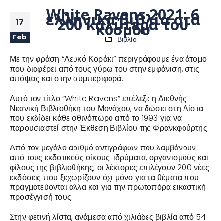
White Ravens 2021: 6
ελληνικά βιβλία στα
200 καλύτερα του
17
κόσμου
Feb
Βιβλίο
Με την φράση “Λευκό Κοράκι” περιγράφουμε ένα άτομο
που διαφέρει από τους γύρω του στην εμφάνιση, στις
απόψεις και στην συμπεριφορά.
Αυτό τον τίτλο “White Ravens” επέλεξε η Διεθνής
Νεανική Βιβλιοθήκη του Μονάχου, να δώσει στη Λίστα
που εκδίδει κάθε φθινόπωρο από το 1993 για να
παρουσιαστεί στην Έκθεση Βιβλίου της Φρανκφούρτης.
Από τον μεγάλο αριθμό αντιγράφων που λαμβάνουν
από τους εκδοτικούς οίκους, ιδρύματα, οργανισμούς και
φίλους της βιβλιοθήκης, οι λέκτορες επιλέγουν 200 νέες
εκδόσεις που ξεχωρίζουν όχι μόνο για τα θέματα που
πραγματεύονται αλλά και για την πρωτοπόρα εικαστική
προσέγγισή τους.
Στην φετινή λίστα, ανάμεσα από χιλιάδες βιβλία από 54