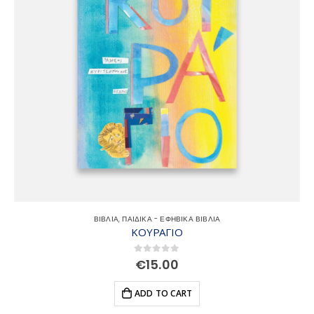
ΒΙΒΛΙΑ
,
ΠΑΙΔΙΚΑ - ΕΦΗΒΙΚΑ ΒΙΒΛΙΑ
ΚΟΥΡΑΓΙΟ
0
out of 5
€
15.00
ADD TO CART