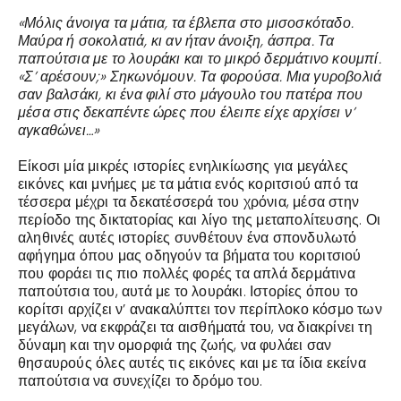
«Μόλις άνοιγα τα μάτια, τα έβλεπα στο μισοσκόταδο.
Μαύρα ή σοκολατιά, κι αν ήταν άνοιξη, άσπρα. Τα
παπούτσια με το λουράκι και το μικρό δερμάτινο κουμπί.
«Σ’ αρέσουν;» Σηκωνόμουν. Τα φορούσα. Μια γυροβολιά
σαν βαλσάκι, κι ένα φιλί στο μάγουλο του πατέρα που
μέσα στις δεκαπέντε ώρες που έλειπε είχε αρχίσει ν’
αγκαθώνει…»
Είκοσι μία μικρές ιστορίες ενηλικίωσης για μεγάλες
εικόνες και μνήμες με τα μάτια ενός κοριτσιού από τα
τέσσερα μέχρι τα δεκατέσσερά του χρόνια, μέσα στην
περίοδο της δικτατορίας και λίγο της μεταπολίτευσης. Οι
αληθινές αυτές ιστορίες συνθέτουν ένα σπονδυλωτό
αφήγημα όπου μας οδηγούν τα βήματα του κοριτσιού
που φοράει τις πιο πολλές φορές τα απλά δερμάτινα
παπούτσια του, αυτά με το λουράκι. Ιστορίες όπου το
κορίτσι αρχίζει ν’ ανακαλύπτει τον περίπλοκο κόσμο των
μεγάλων, να εκφράζει τα αισθήματά του, να διακρίνει τη
δύναμη και την ομορφιά της ζωής, να φυλάει σαν
θησαυρούς όλες αυτές τις εικόνες και με τα ίδια εκείνα
παπούτσια να συνεχίζει το δρόμο του.