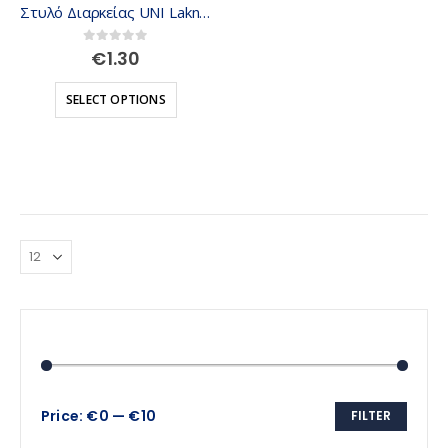
Στυλό Διαρκείας UNI Laknock SN-100 1.0 mm
0
out of 5
€
1.30
SELECT OPTIONS
Price:
€0
—
€10
FILTER
Min
Max