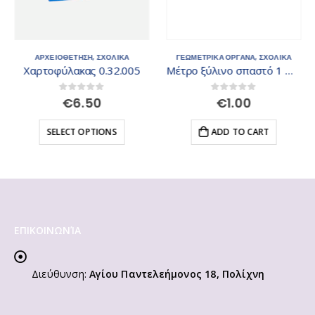
ΑΡΧΕΙΟΘΕΤΗΣΗ
,
ΣΧΟΛΙΚΑ
ΓΕΩΜΕΤΡΙΚΑ ΟΡΓΑΝΑ
,
ΣΧΟΛΙΚΑ
Xαρτοφύλακας 0.32.005
Μέτρο ξύλινο σπαστό 1 m 0.18.035
0
out of 5
0
out of 5
€
6.50
€
1.00
SELECT OPTIONS
ADD TO CART
ΕΠΙΚΟΙΝΩΝΊΑ
Διεύθυνση:
Αγίου Παντελεήμονος 18, Πολίχνη