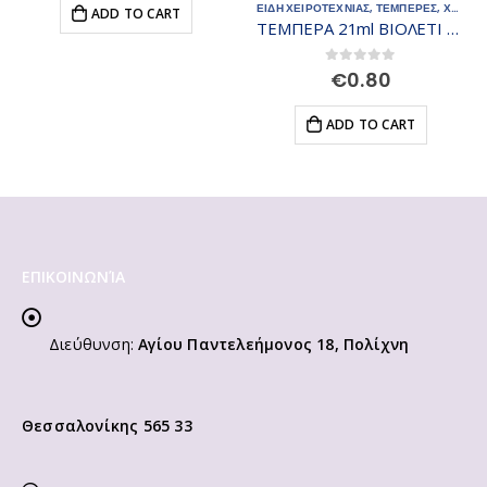
ΕΙΔΗ ΧΕΙΡΟΤΕΧΝΙΑΣ
,
ΤΕΜΠΕΡΕΣ
,
ΧΡΩΜΑΤΑ
ADD TO CART
ΤΕΜΠΕΡΑ 21ml ΒΙΟΛΕΤΙ Νο19
0
out of 5
€
0.80
ADD TO CART
ΕΠΙΚΟΙΝΩΝΊΑ
Διεύθυνση:
Αγίου Παντελεήμονος 18, Πολίχνη
Θεσσαλονίκης 565 33