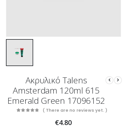
Ακρυλικό Talens
Amsterdam 120ml 615
Emerald Green 17096152
( There are no reviews yet. )
0
out of 5
€
4.80