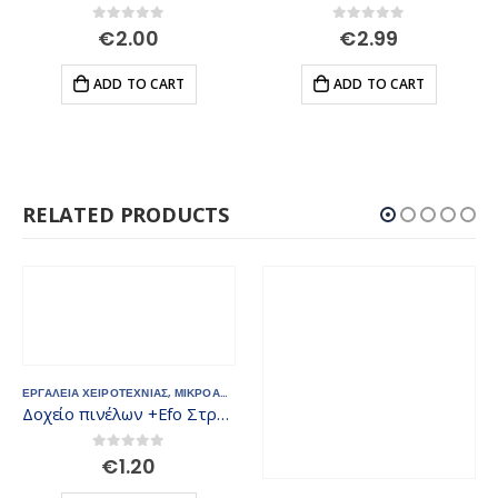
0
out of 5
0
out of 5
€
2.00
€
2.99
ADD TO CART
ADD TO CART
RELATED PRODUCTS
ΕΡΓΑΛΕΙΑ ΧΕΙΡΟΤΕΧΝΙΑΣ
,
ΜΙΚΡΟΑΝΤΙΚΕΙΜΕΝΑ
,
ΧΡΩΜΑΤΑ
Δοχείο πινέλων +Efo Στρογγυλό 387000
0
out of 5
€
1.20