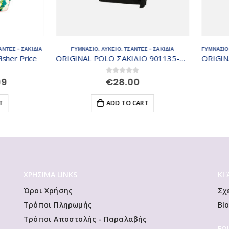
ΜΝΑΣΙΟ
,
ΛΥΚΕΙΟ
,
ΤΣΑΝΤΕΣ - ΣΑΚΙΔΙΑ
ΓΥΜΝΑΣΙΟ
,
ΛΥΚΕΙΟ
,
ΠΡΟΣΦΟΡΕΣ
,
ΤΣΑΝΤΕΣ 
ORIGINAL POLO ΣΑΚΙΔΙΟ 901135-2000
Original
C
0
out of 5
0
out of 5
€
28.00
€
28.80
€
36.00
price
p
was:
is
ADD TO CART
ADD TO CART
€36.00.
€
ΧΡΗΣΙΜΑ LINKS
ΚΙ
Όροι Χρήσης
Σχ
Τρόποι Πληρωμής
Bl
Τρόποι Αποστολής - Παραλαβής
FO