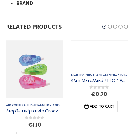
BRAND
RELATED PRODUCTS
ΕΙΔΗ ΓΡΑΦΕΙΟΥ
,
ΣΥΝΔΕΤΗΡΕΣ - ΚΛΙΠΣ
Κλιπ Μεταλλικά +EFO 19mm 502019
0
out of 5
€
0.70
ΕΙΟΥ
,
ΣΧΟΛΙΚΑ
ΕΙΔΗ ΓΡΑΦΕΙΟΥ
,
ΥΠΟΓΡΑΜΜ
ADD TO CART
Διορθωτική ταινία Groovy μίνι 0.65.014
0
out of 5
€
1.10