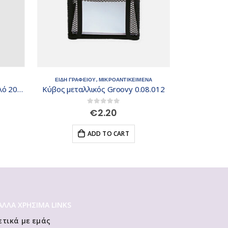
ΕΙΔΗ ΓΡΑΦΕΙΟΥ
,
ΜΙΚΡΟΑΝΤΙΚΕΙΜΕΝΑ
ΕΙΔΗ
Pelikan Blanco Διορθωτικό Διπλό 20Ml 335778
Κύβος μεταλλικός Groovy 0.08.012
0
out of 5
€
2.20
ADD TO CART
 ΆΛΛΑ ΧΡΗΣΙΜΑ LINKS
ετικά με εμάς