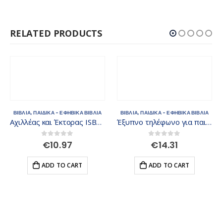
RELATED PRODUCTS
ΒΙΒΛΙΑ
,
ΠΑΙΔΙΚΑ - ΕΦΗΒΙΚΑ ΒΙΒΛΙΑ
ΒΙΒΛΙΑ
,
ΠΑΙΔΙΚΑ - ΕΦΗΒΙΚΑ ΒΙΒΛΙΑ
Αχιλλέας και Έκτορας ISBN: 9789605933913
Έξυπνο τηλέφωνο για παιδιά- ΤΑ ΚΑΤΟΙΚΙΔΙΑ ΖΩΑΚΙΑ ΔΙΑΣΚΕΔΑΖΟΥΝ ISBN: 9789605934132
0
out of 5
0
out of 5
€
10.97
€
14.31
ADD TO CART
ADD TO CART