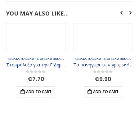
YOU MAY ALSO LIKE…
ΒΙΒΛΙΑ
,
ΠΑΙΔΙΚΑ - ΕΦΗΒΙΚΑ ΒΙΒΛΙΑ
ΒΙΒΛΙΑ
,
ΠΑΙΔΙΚΑ - ΕΦΗΒΙΚΑ ΒΙΒΛΙΑ
Σταυρόλεξα για την Γ΄ Δημοτικού
Το πανηγύρι των γρίφων! Από τη Γ΄ στη Δ΄ Δημοτικού
0
out of 5
0
out of 5
€
7.70
€
9.90
ADD TO CART
ADD TO CART