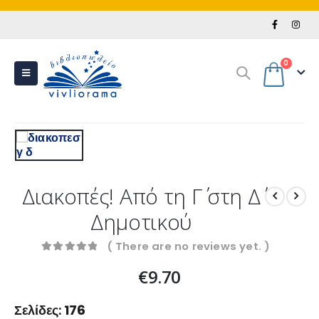
0
Διακοπές! Από τη Γ΄ στη Δ΄
Δημοτικού
( There are no reviews yet. )
0
out of 5
€
9.70
Σελίδες:
176