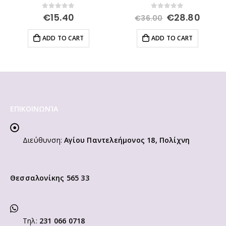
Original
Curre
0
out of 5
0
out of 5
€
15.40
€
28.80
€
36.00
price
price
was:
is:
ADD TO CART
ADD TO CART
€36.00.
€28.8
ΕΠΙΚΟΙΝΩΝΊΑ
Διεύθυνση:
Αγίου Παντελεήμονος 18, Πολίχνη
Θεσσαλονίκης 565 33
Τηλ:
231 066 0718