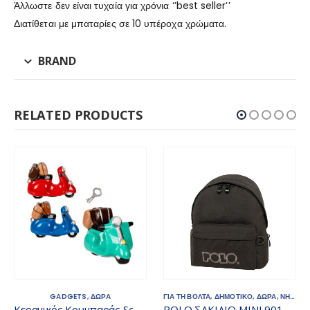
Άλλωστε δεν είναι τυχαία για χρόνια ‘’best seller’’
Διατίθεται με μπαταρίες σε 10 υπέροχα χρώματα.
BRAND
RELATED PRODUCTS
GADGETS
,
ΔΩΡΑ
ΓΙΑ ΤΗ ΒΟΛΤΑ
,
ΔΗΜΟΤΙΚΟ
,
ΔΩΡΑ
,
ΝΗΠΙΑΓΩΓΕΙΟ
Κεραμικός Κουμπαράς Scooter 14, 5 x 10, 5 cm
POLO ΣΑΚΙΔΙΟ MINI 901067-2000