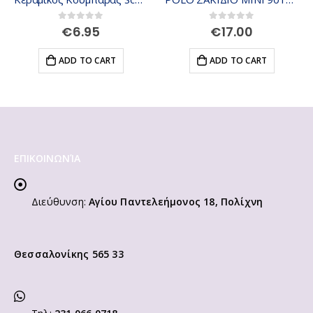
0
out of 5
0
out of 5
€
6.95
€
17.00
ADD TO CART
ADD TO CART
ΕΠΙΚΟΙΝΩΝΊΑ
Διεύθυνση:
Αγίου Παντελεήμονος 18, Πολίχνη
Θεσσαλονίκης 565 33