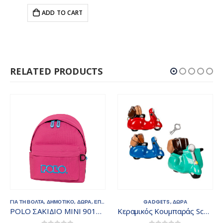
ADD TO CART
RELATED PRODUCTS
ΓΙΑ ΤΗ ΒΟΛΤΑ
,
ΔΗΜΟΤΙΚΟ
,
ΔΩΡΑ
,
ΕΠΙΛΟΓΕΣ ΤΟΥ ΜΗΝΑ
GADGETS
,
ΝΗΠΙΑΓΩΓΕΙΟ
,
ΔΩΡΑ
,
ΠΛΑΤΗΣ
,
ΤΣΑ
POLO ΣΑΚΙΔΙΟ MINI 901067-4456
Κεραμικός Κουμπαράς Scooter 14, 5 x 10, 5 cm