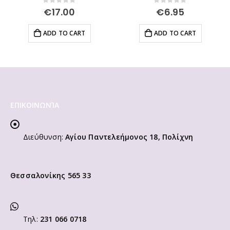
0
out of 5
0
out of 5
€
17.00
€
6.95
ADD TO CART
ADD TO CART
ΕΠΙΚΟΙΝΩΝΊΑ
Διεύθυνση:
Αγίου Παντελεήμονος 18, Πολίχνη
Θεσσαλονίκης 565 33
Τηλ:
231 066 0718