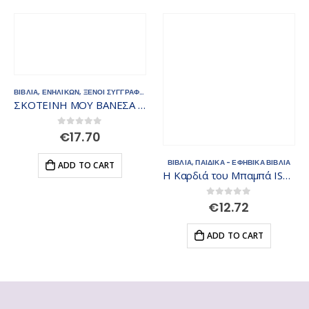
ΒΙΒΛΙΑ
,
ΕΝΗΛΙΚΩΝ
,
ΞΕΝΟΙ ΣΥΓΓΡΑΦΕΙΣ
ΒΙΒΛΙΑ
,
ΠΑΙΔΙΚΑ - ΕΦΗΒΙΚΑ ΒΙΒΛΙΑ
ΣΚΟΤΕΙΝΗ ΜΟΥ ΒΑΝΕΣΑ ISBN: 978-618-01-3548-0
Η Καρδιά του Μπαμπά ISBN: 9789605934347
0
out of 5
0
out of 5
€
17.70
€
12.72
ADD TO CART
ADD TO CART