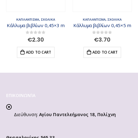
ΚΑΠΛΑΝΤΙΣΜΑ
,
ΣΧΟΛΙΚΑ
Κάλλυμα βιβλίων 0,45×5 m
0
out of 5
€
3.70
ΚΑΠΛΑΝΤΙΣΜΑ
ADD TO CART
Καλύμματα βιβλίου Groovy φύλλα ρυθμιζόμενα 0.26.068
0
out of 5
€
4.60
ADD TO CART
ΕΠΙΚΟΙΝΩΝΊΑ