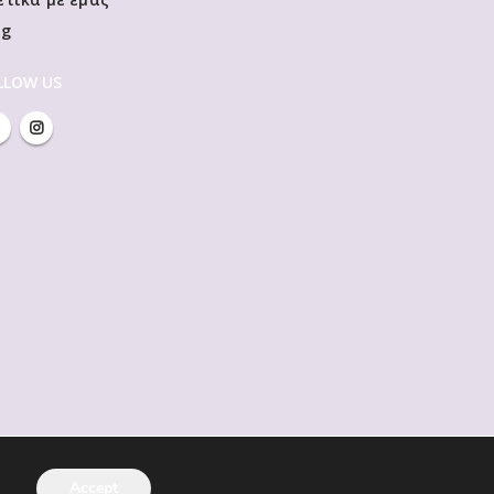
og
LLOW US
Accept