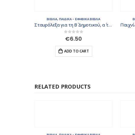
ΒΙΒΛΙΑ
,
ΠΑΙΔΙΚΑ - ΕΦΗΒΙΚΑ ΒΙΒΛΙΑ
Β
Σταυρόλεξα για τη Β΄ Δημοτικού, α΄ τεύχος
0
out of 5
€
6.50
ADD TO CART
RELATED PRODUCTS
ΚΑ ΒΙΒΛΙΑ
ΒΙΒΛΙΑ
,
ΠΑΙΔΙΚΑ - ΕΦΗΒΙΚΑ ΒΙΒΛΙΑ
Β