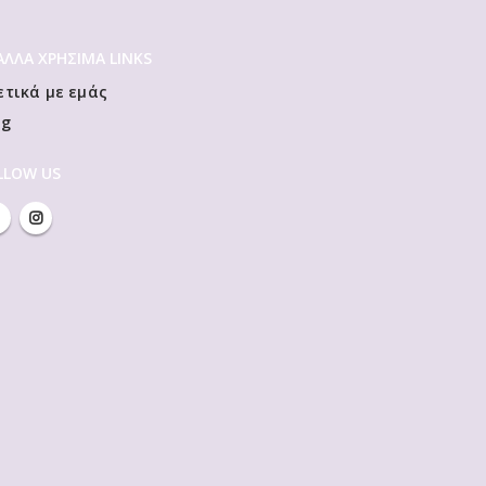
 ΆΛΛΑ ΧΡΗΣΙΜΑ LINKS
ετικά με εμάς
og
LLOW US