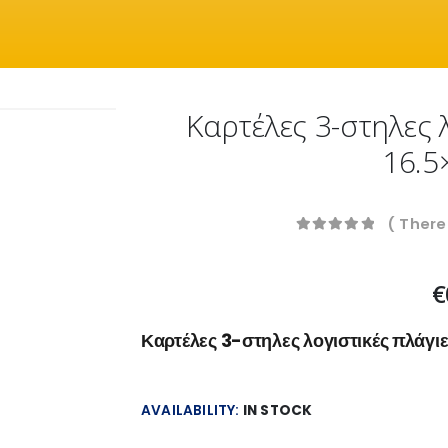
Καρτέλες 3-στηλες 
16.5
( There
0
out of 5
€
Καρτέλες 3-στηλες λογιστικές πλάγι
AVAILABILITY:
IN STOCK