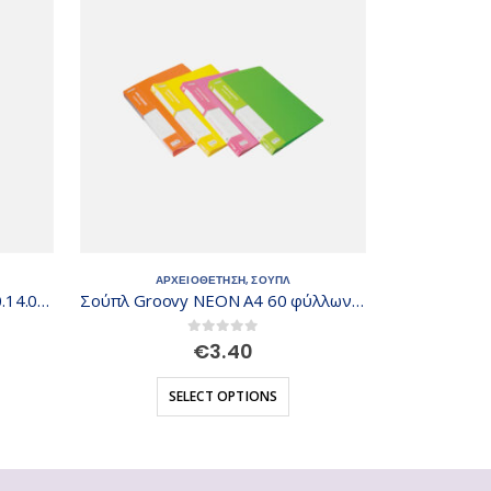
ΑΡΧΕΙΟΘΕΤΗΣΗ
,
ΣΟΥΠΛ
ΑΡΧΕΙ
Σούπλ Groovy Α4 40 φύλλων 0.14.034
Σούπλ Groovy ΝΕΟΝ Α4 60 φύλλων 0.14.104
ΔΙΑΧΩΡΙΣΤΙ
0
out of 5
€
3.40
SELECT OPTIONS