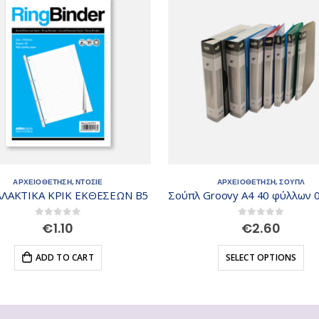
ΑΡΧΕΙΟΘΕΤΗΣΗ
,
ΝΤΟΣΙΕ
ΑΡΧΕΙΟΘΕΤΗΣΗ
,
ΣΟΥΠΛ
ΛΑΚΤΙΚΑ ΚΡΙΚ ΕΚΘΕΣΕΩΝ Β5
0
out of 5
0
out of 5
€
1.10
€
2.60
ADD TO CART
SELECT OPTIONS