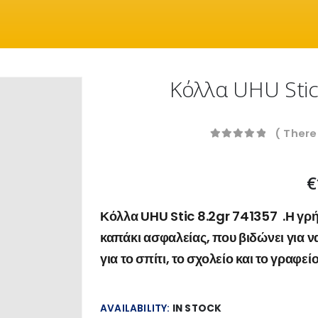
Κόλλα UHU Stic
( There
0
out of 5
€
Κόλλα UHU Stic 8.2gr 741357 .Η γρή
καπάκι ασφαλείας, που βιδώνει για να
για το σπίτι, το σχολείο και το γραφεί
AVAILABILITY:
IN STOCK