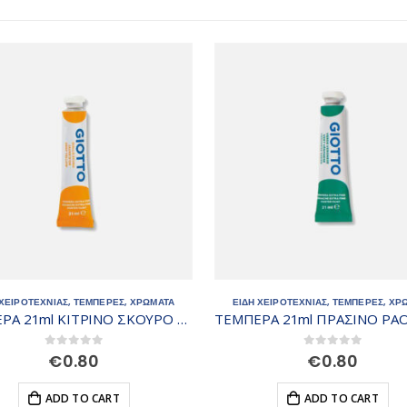
 ΧΕΙΡΟΤΕΧΝΙΑΣ
,
ΤΕΜΠΕΡΕΣ
,
ΧΡΩΜΑΤΑ
ΕΙΔΗ ΧΕΙΡΟΤΕΧΝΙΑΣ
,
ΤΕΜΠΕΡΕΣ
,
ΧΡ
ΤΕΜΠΕΡΑ 21ml ΠΡΑΣΙΝΟ PAOLO VERONE Ν13
0
out of 5
0
out of 5
€
0.80
€
0.80
ADD TO CART
ADD TO CART