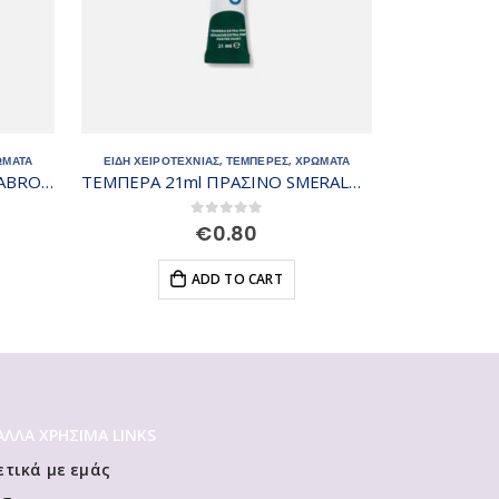
ΩΜΑΤΑ
ΕΙΔΗ ΧΕΙΡΟΤΕΧΝΙΑΣ
,
ΤΕΜΠΕΡΕΣ
,
ΧΡΩΜΑΤΑ
ΕΙΔΗ ΧΕΙΡΟΤ
ΤΕΜΠΕΡΑ 21ml ΠΡΑΣΙΝΟ SMERALDO Νο14
ΤΕΜΠΕΡΑ 21ml ΜΠΛΕ ΒΑΣΙΚΟ
0
out of 5
€
0.80
ADD TO CART
 ΆΛΛΑ ΧΡΗΣΙΜΑ LINKS
ετικά με εμάς