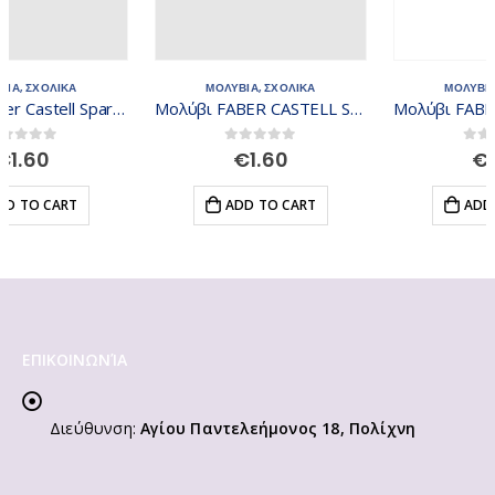
ΜΟΛΥΒΙΑ
,
ΣΧΟΛΙΚΑ
ΜΟΛΥΒΙΑ
,
ΣΧΟΛΙΚΑ
Μολύβι FABER CASTELL Sparkle B χρυσό 118214
Μολύβι FABER CASTELL Sparkle B μωβ 118204
0
out of 5
0
out of 5
€
1.60
€
1.60
ADD TO CART
ADD TO CART
ΕΠΙΚΟΙΝΩΝΊΑ
Διεύθυνση:
Αγίου Παντελεήμονος 18, Πολίχνη