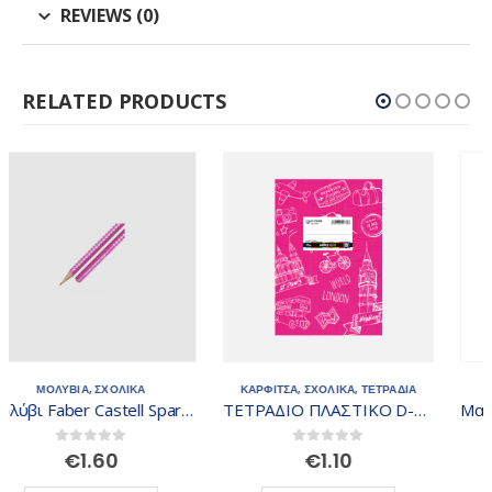
REVIEWS (0)
RELATED PRODUCTS
ΚΑΡΦΙΤΣΑ
,
ΣΧΟΛΙΚΑ
,
ΤΕΤΡΑΔΙΑ
ΜΑΡΚΑΔΟΡΟΙ
,
ΣΧΟΛΙΚΑ
ΤΕΤΡΑΔΙΟ ΠΛΑΣΤΙΚΟ D-COLOR ΦΟΥΞ
Μαρκαδόρος Broad Serve 0.93.061
0
out of 5
0
out of 5
€
1.10
€
1.30