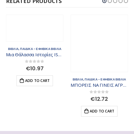
RELATED PRODUCTS
ΒΙΒΛΙΑ
,
ΠΑΙΔΙΚΑ - ΕΦΗΒΙΚΑ ΒΙΒΛΙΑ
Μια Θάλασσα Ιστορίες ISBN: 9789605934323
0
out of 5
€
10.97
ΒΙΒΛΙΑ
,
ΠΑΙΔΙΚΑ - ΕΦΗΒΙΚΑ ΒΙΒΛΙΑ
ADD TO CART
ΜΠΟΡΕΙΣ ΝΑ ΓΙΝΕΙΣ ΑΓΡΟΤΗΣ ΚΙ ΕΣΥ! ISBN: 9789605934408
0
out of 5
€
12.72
ADD TO CART