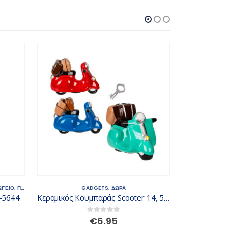
ΩΓΕΙΟ
,
ΠΛΑΤΗΣ
,
ΤΣΑΝΤΕΣ - ΣΑΚΙΔΙΑ
GADGETS
,
ΔΩΡΑ
-5644
Κεραμικός Κουμπαράς Scooter 14, 5 x 10, 5 cm
Μπαλόνια Lu
0
out of 5
€
6.95