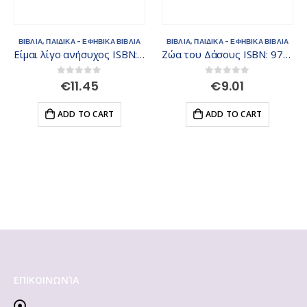
ΒΙΒΛΙΑ
,
ΠΑΙΔΙΚΑ - ΕΦΗΒΙΚΑ ΒΙΒΛΙΑ
ΒΙΒΛΙΑ
,
ΠΑΙΔΙΚΑ - ΕΦΗΒΙΚΑ ΒΙΒΛΙΑ
Είμαι λίγο ανήσυχος ISBN: 9789605933623
Ζώα του Δάσους ISBN: 9789605933302
0
out of 5
0
out of 5
€
11.45
€
9.01
ADD TO CART
ADD TO CART
ΕΠΙΚΟΙΝΩΝΊΑ