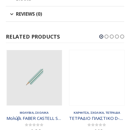
REVIEWS (0)
RELATED PRODUCTS
ΜΟΛΥΒΙΑ
,
ΣΧΟΛΙΚΑ
ΚΑΡΦΙΤΣΑ
,
ΣΧΟΛΙΚΑ
,
ΤΕΤΡΑΔΙΑ
Μολύβι FABER CASTELL Sparkle B πράσινο μέντας 118203
ΤΕΤΡΑΔΙΟ ΠΛΑΣΤΙΚΟ D-COLOR ΦΟΥΞ
0
out of 5
0
out of 5