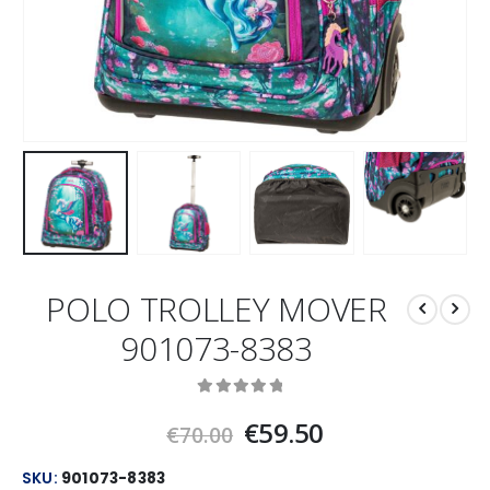
POLO TROLLEY MOVER
901073-8383
0
out of 5
Original
Current
€
59.50
€
70.00
price
price
was:
is:
SKU:
901073-8383