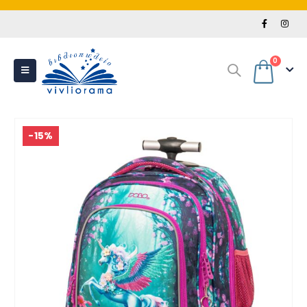
0
-15%