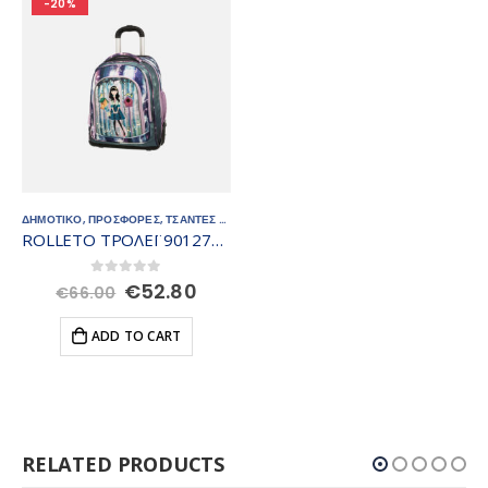
-20%
ΔΗΜΟΤΙΚΟ
,
ΠΡΟΣΦΟΡΕΣ
,
ΤΣΑΝΤΕΣ - ΣΑΚΙΔΙΑ
ROLLETO ΤΡΟΛΕΪ 901274-8050
Original
Current
0
out of 5
€
52.80
€
66.00
price
price
was:
is:
ADD TO CART
€66.00.
€52.80.
RELATED PRODUCTS