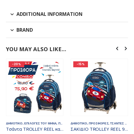
ADDITIONAL INFORMATION
BRAND
YOU MAY ALSO LIKE…
-20%
-15%
ΔΗΜΟΤΙΚΟ
,
ΕΠΙΛΟΓΕΣ ΤΟΥ ΜΗΝΑ
,
ΠΡΟΣΦΟΡΕΣ
ΔΗΜΟΤΙΚΟ
,
ΤΣΑΝΤΑΚΙΑ ΦΑΓΗΤΟΥ
,
ΠΡΟΣΦΟΡΕΣ
,
ΤΣΑΝΤΕΣ - ΣΑΚΙΔΙΑ
,
ΤΣΑΝΤΕΣ - Σ
Τσάντα TROLLEY REEL και τσαντάκι φαγητού COMBO 2
ΣΑΚΙΔΙΟ TROLLEY REEL 901054-8347