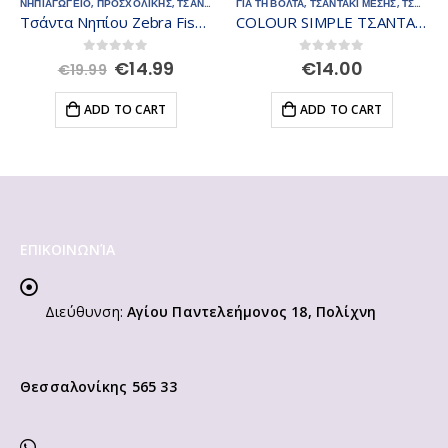
ΝΗΠΙΑΓΩΓΕΙΟ
,
ΠΡΟΣΧΟΛΙΚΗΣ
,
ΤΣΑΝΤΕΣ - ΣΑΚΙΔΙΑ
ΓΙΑ ΤΗ ΒΟΛΤΑ
,
ΤΣΑΝΤΑΚΙ ΜΕΣΗΣ
,
ΤΣΑΝΤΕΣ - ΣΑΚΙΔΙΑ
Τσάντα Νηπίου Zebra Fisher Price
COLOUR SIMPLE ΤΣΑΝΤΑΚΙ ΜΕΣΗΣ 908854-2000
Original
Current
0
out of 5
0
out of 5
€
14.99
€
14.00
€
19.99
price
price
was:
is:
ADD TO CART
ADD TO CART
€19.99.
€14.99.
ΕΠΙΚΟΙΝΩΝΊΑ
Διεύθυνση:
Αγίου Παντελεήμονος 18, Πολίχνη
Θεσσαλονίκης 565 33