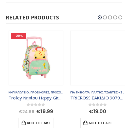
RELATED PRODUCTS
-20%
ΝΗΠΙΑΓΩΓΕΙΟ
,
ΠΡΟΣΦΟΡΕΣ
,
ΠΡΟΣΧΟΛΙΚΗΣ
ΓΙΑ ΤΗ ΒΟΛΤΑ
,
ΤΣΑΝΤΕΣ - ΣΑΚΙΔΙΑ
,
ΠΛΑΤΗΣ
,
ΤΣΑΝΤΕΣ - ΣΑΚΙΔΙΑ
Trolley Νηπίου Happy Giraffe Fisher Price
TRICROSS ΣΑΚΙΔΙΟ 907960-08
Original
Current
0
out of 5
0
out of 5
€
19.99
€
19.00
€
24.99
price
price
was:
is:
ADD TO CART
ADD TO CART
€24.99.
€19.99.