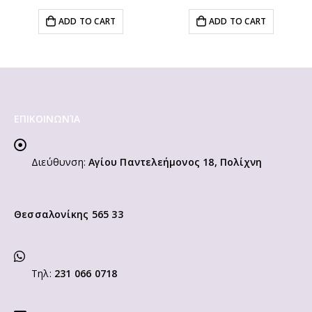
e
price
price
was:
is:
ADD TO CART
ADD TO CART
99.
€36.00.
€28.80.
ΕΠΙΚΟΙΝΩΝΊΑ
Διεύθυνση:
Αγίου Παντελεήμονος 18, Πολίχνη
Θεσσαλονίκης 565 33
Τηλ:
231 066 0718