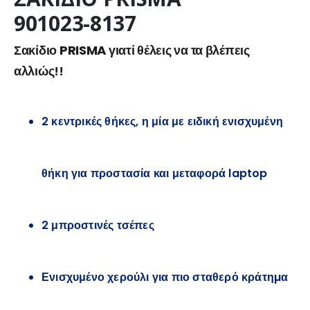
€40.00.
€32.00.
901023-8137
Σακίδιο
PRISMA
γιατί θέλεις να τα βλέπεις
αλλιώς!!
2 κεντρικές θήκες, η μία με ειδική ενισχυμένη
θήκη για προστασία και μεταφορά laptop
2 μπροστινές τσέπες
Ενισχυμένο χερούλι για πιο σταθερό κράτηµα