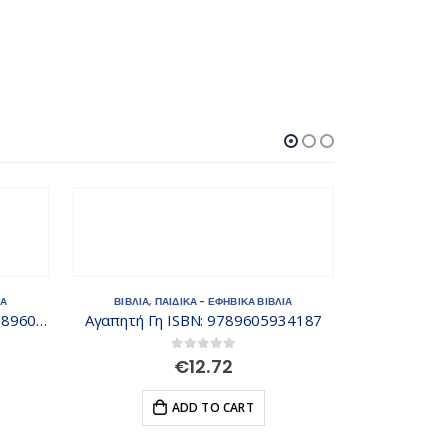
ΙΑ
ΒΙΒΛΙΑ
,
ΠΑΙΔΙΚΑ - ΕΦΗΒΙΚΑ ΒΙΒΛΙΑ
Η Αρκούδα στη Βάρκα ISBN: 9789605934385
Αγαπητή Γη ISBN: 9789605934187
0
out of 5
€
12.72
ADD TO CART