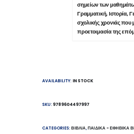
σημείων των μαθημάτω
Γραμματική, Ιστορία, Γ
σχολικής χρονιάς που μ
προετοιμασία της επόμ
AVAILABILITY:
IN STOCK
SKU:
9789604497997
CATEGORIES:
ΒΙΒΛΙΑ
,
ΠΑΙΔΙΚΑ - ΕΦΗΒΙΚΑ Β