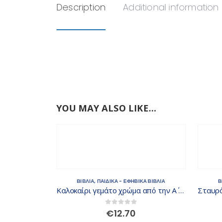
Description
Additional information
YOU MAY ALSO LIKE…
ΒΙΒΛΙΑ
,
ΠΑΙΔΙΚΑ - ΕΦΗΒΙΚΑ ΒΙΒΛΙΑ
Β
Καλοκαίρι γεμάτο χρώμα από την Α΄ στη Β΄ Δημοτικού
0
out of 5
€
12.70