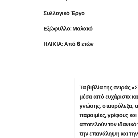
Συλλογικό Έργο
Εξώφυλλο:
Μαλακό
ΗΛΙΚΙΑ:
Από 6 ετών
Τα βιβλία της σειράς 
μέσα από ευχάριστα κ
γνώσης, σταυρόλεξα, α
παροιμίες, γρίφους κα
αποτελούν τον ιδανικό
την
επανάληψη
και τη