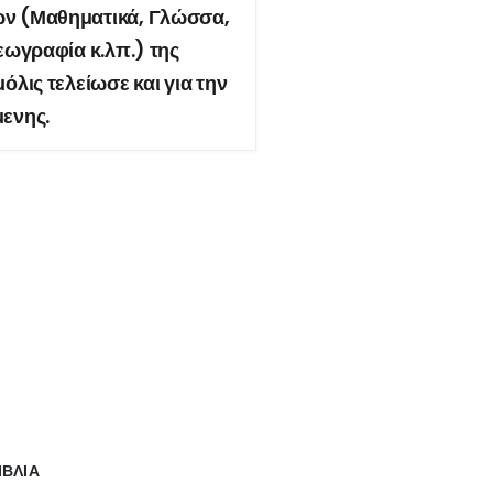
ν (Μαθηματικά, Γλώσσα,
εωγραφία κ.λπ.) της
όλις τελείωσε και για την
ενης.
ΙΒΛΙΑ