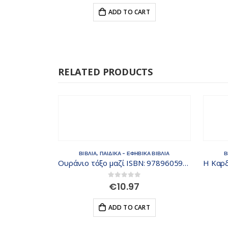
ADD TO CART
RELATED PRODUCTS
ΚΑ ΒΙΒΛΙΑ
ΒΙΒΛΙΑ
,
ΠΑΙΔΙΚΑ - ΕΦΗΒΙΚΑ ΒΙΒΛΙΑ
Β
Οι θαρραλέοι δεινόσαυροι ISBN: 9789605933333
Ουράνιο τόξο μαζί ISBN: 9789605933807
0
out of 5
€
10.97
RT
ADD TO CART