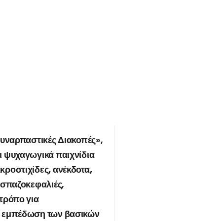
«Συναρπαστικές Διακοπές»,
αι ψυχαγωγικά
παιχνίδια
κροστιχίδες, ανέκδοτα,
ι σπαζοκεφαλιές
,
 τρόπο για
ν
εμπέδωση
των βασικών