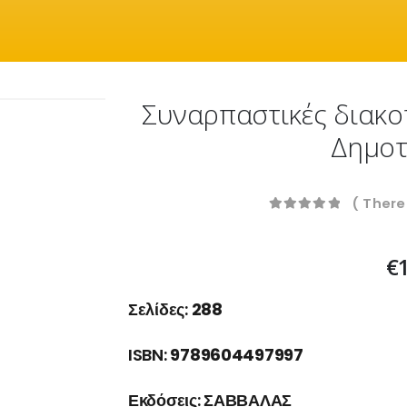
Συναρπαστικές διακοπ
Δημοτ
( There
0
out of 5
€
Σελίδες:
288
ISBN:
9789604497997
Εκδόσεις:
ΣΑΒΒΑΛΑΣ