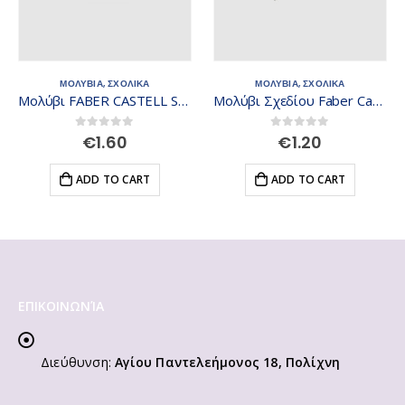
ΜΟΛΥΒΙΑ
,
ΣΧΟΛΙΚΑ
ΜΟΛΥΒΙΑ
,
ΣΧΟΛΙΚΑ
Μολύβι FABER CASTELL Sparkle B ασημί 118213
Μολύβι Σχεδίου Faber Castell 9000 2B 119002
0
out of 5
0
out of 5
€
1.60
€
1.20
ADD TO CART
ADD TO CART
ΕΠΙΚΟΙΝΩΝΊΑ
Διεύθυνση:
Αγίου Παντελεήμονος 18, Πολίχνη