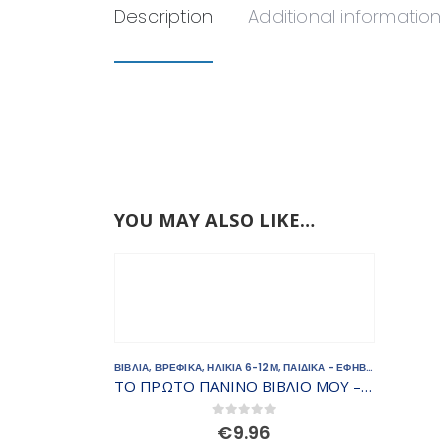
Description
Additional information
YOU MAY ALSO LIKE…
ΒΙΒΛΙΑ
,
ΒΡΕΦΙΚΑ
,
ΗΛΙΚΙΑ 6-12Μ
,
ΠΑΙΔΙΚΑ - ΕΦΗΒΙΚΑ ΒΙΒΛΙΑ
ΤΟ ΠΡΩΤΟ ΠΑΝΙΝΟ ΒΙΒΛΙΟ ΜΟΥ – Αγελαδίτσα ISBN: 9789605934576
0
out of 5
€
9.96