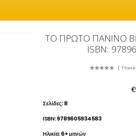
ΤΟ ΠΡΩΤΟ ΠΑΝΙΝΟ ΒΙ
ISBN: 9789
( There
0
out of 5
€
Σελίδες:
8
ISBN:
9789605934583
Ηλικία:
6+ μηνών