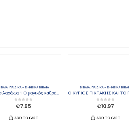
ΙΒΛΙΑ
,
ΠΑΙΔΙΚΑ - ΕΦΗΒΙΚΑ ΒΙΒΛΙΑ
ΒΙΒΛΙΑ
,
ΠΑΙΔΙΚΑ - ΕΦΗΒΙΚΑ ΒΙΒΛ
Αστροφιλαράκια 1 Ο μαγικός καθρέφτης ISBN: 9789605931865
0
out of 5
0
out of 5
€
7.95
€
10.97
ADD TO CART
ADD TO CART