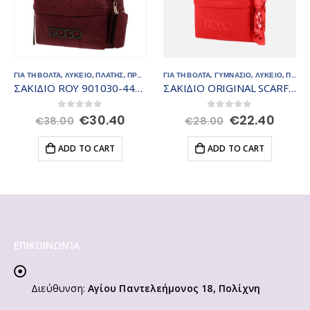
ΓΙΑ ΤΗ ΒΟΛΤΑ
,
ΤΣΑΝΤΕΣ - ΣΑΚΙΔΙΑ
,
ΓΥΜΝΑΣΙΟ
,
ΛΥΚΕΙΟ
,
ΠΛΑΤΗΣ
ΓΥΜΝΑΣΙΟ
,
ΠΡΟΣΦΟΡΕΣ
,
ΛΥΚΕΙΟ
,
ΤΣΑΝΤΕΣ - ΣΑΚΙΔΙΑ
,
ΤΣΑΝΤΕΣ - ΣΑΚΙΔΙΑ
ΣΑΚΙΔΙΟ ORIGINAL SCARF 901135-3000
ORIGINAL POLO ΣΑΚΙΔΙΟ 901135-2000
rent
Original
Current
0
out of 5
0
out of 5
€
22.40
€
28.00
€
28.00
ce
price
price
was:
is:
ADD TO CART
ADD TO CART
.40.
€28.00.
€22.40.
ΕΠΙΚΟΙΝΩΝΊΑ
Διεύθυνση:
Αγίου Παντελεήμονος 18, Πολίχνη