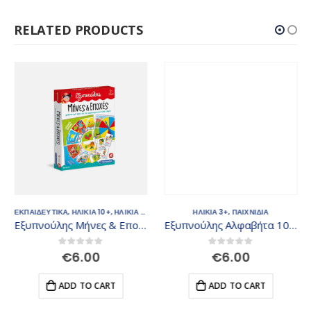
RELATED PRODUCTS
ΕΚΠΑΙΔΕΥΤΙΚΑ
,
ΗΛΙΚΙΑ 10+
,
ΗΛΙΚΙΑ 5+
,
ΗΛΙΚΙΑ 6+
,
ΗΛΙΚΙΑ 3+
ΗΛΙΚΙΑ 8+
,
,
ΠΑΙΧΝΙΔΙΑ
ΠΑΙΧΝΙΔΙΑ
Εξυπνούλης Μήνες & Εποχές 1024-63785
Εξυπνούλης Αλφαβήτα 1024-63766
0
out of 5
0
out of 5
€
6.00
€
6.00
ADD TO CART
ADD TO CART