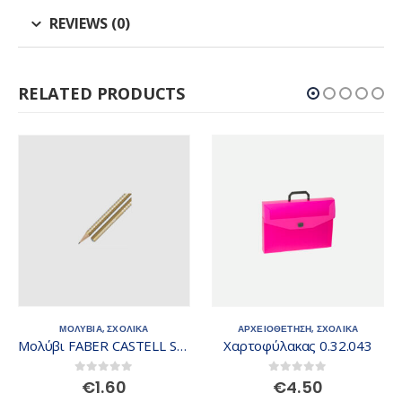
REVIEWS (0)
RELATED PRODUCTS
ΜΟΛΥΒΙΑ
,
ΣΧΟΛΙΚΑ
ΑΡΧΕΙΟΘΕΤΗΣΗ
,
ΣΧΟΛΙΚΑ
Μολύβι FABER CASTELL Sparkle B χρυσό 118214
Xαρτοφύλακας 0.32.043
0
out of 5
0
out of 5
€
1.60
€
4.50