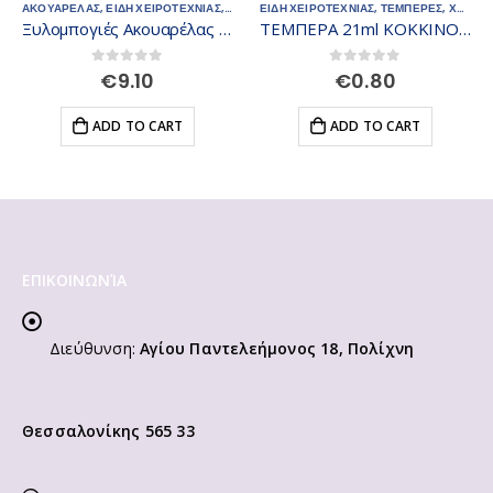
ΑΚΟΥΑΡΕΛΑΣ
,
ΕΙΔΗ ΧΕΙΡΟΤΕΧΝΙΑΣ
,
ΧΡΩΜΑΤΑ
ΕΙΔΗ ΧΕΙΡΟΤΕΧΝΙΑΣ
,
ΤΕΜΠΕΡΕΣ
,
ΧΡΩΜΑΤΑ
Ξυλομπογιές Ακουαρέλας STAEDTLER σετ 24 τεμαχίων
ΤΕΜΠΕΡΑ 21ml ΚΟΚΚΙΝΟ VERMILLON Νο7
0
out of 5
0
out of 5
€
9.10
€
0.80
ADD TO CART
ADD TO CART
ΕΠΙΚΟΙΝΩΝΊΑ
Διεύθυνση:
Αγίου Παντελεήμονος 18, Πολίχνη
Θεσσαλονίκης 565 33