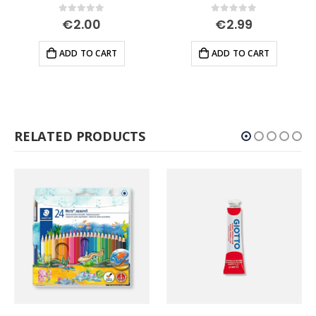
0
out of 5
0
out of 5
€
2.00
€
2.99
ADD TO CART
ADD TO CART
RELATED PRODUCTS