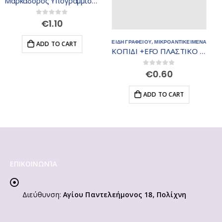
ΕΙΔΗ ΓΡΑΦΕΙΟΥ
,
ΜΙΚΡΟΑΝΤΙΚΕΙΜΕΝΑ
ΕΙΔΗ ΓΡΑΦΕΙΟΥ
,
ΠΙΝΑΚΕΣ
ΚΟΠΙΔΙ +EFO ΠΛΑΣΤΙΚΟ 380655
Πίνακας Κιμωλίας 40×60εκ 403123
0
out of 5
0
out of 5
€
0.60
€
8.90
ADD TO CART
ADD TO CART
ΕΠΙΚΟΙΝΩΝΊΑ
Διεύθυνση:
Αγίου Παντελεήμονος 18, Πολίχνη