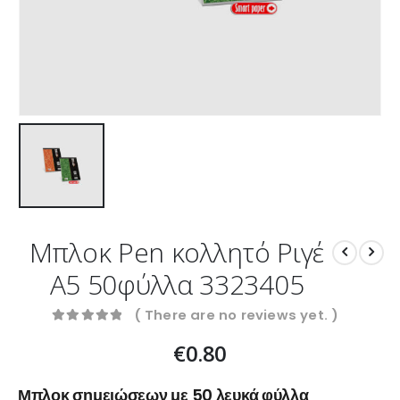
Μπλοκ Pen κολλητό Ριγέ
Α5 50φύλλα 3323405
( There are no reviews yet. )
0
out of 5
€
0.80
Μπλοκ σημειώσεων με 50 λευκά φύλλα