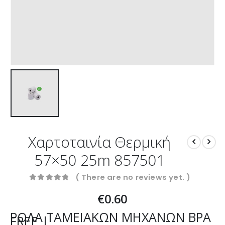
Χαρτοταινία Θερμική
57×50 25m 857501
( There are no reviews yet. )
0
out of 5
€
0.60
ΡΟΛΑ ΤΑΜΕΙΑΚΩΝ ΜΗΧΑΝΩΝ BPA
FREE |