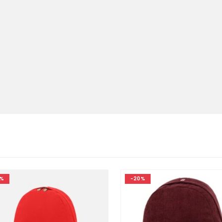
%
-20%