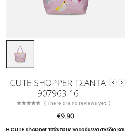
CUTE SHOPPER ΤΣΑΝΤΑ
907963-16
( There are no reviews yet. )
0
out of 5
€
9.90
Η CUTE shopper τσάντα με χαρούμενα σχέδια και