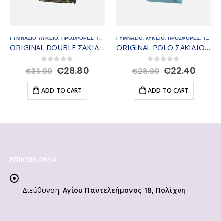
ΓΥΜΝΑΣΙΟ
,
ΛΥΚΕΙΟ
,
ΠΡΟΣΦΟΡΕΣ
,
ΤΣΑΝΤΕΣ - ΣΑΚΙΔΙΑ
ΓΥΜΝΑΣΙΟ
,
ΛΥΚΕΙΟ
,
ΠΡΟΣΦΟΡΕΣ
,
ΤΣΑΝΤΕΣ - ΣΑΚΙΔΙΑ
ORIGINAL POLO ΣΑΚΙΔΙΟ 901135-5300
JEAN ORIGINAL DOUBLE ΣΑΚΙΔΙΟ 901235-5500
rent
Original
Current
Original
Curr
0
out of 5
0
out of 5
€
22.40
€
28.80
€
28.00
€
36.00
ce
price
price
price
price
was:
is:
was:
is:
ADD TO CART
ADD TO CART
.80.
€28.00.
€22.40.
€36.00.
€28.8
ΕΠΙΚΟΙΝΩΝΊΑ
Διεύθυνση:
Αγίου Παντελεήμονος 18, Πολίχνη