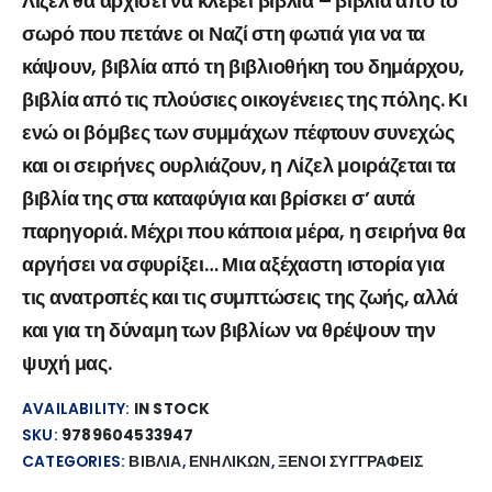
Λίζελ θα αρχίσει να κλέβει βιβλία – βιβλία από το
σωρό που πετάνε οι Ναζί στη φωτιά για να τα
κάψουν, βιβλία από τη βιβλιοθήκη του δημάρχου,
βιβλία από τις πλούσιες οικογένειες της πόλης. Κι
ενώ οι βόμβες των συμμάχων πέφτουν συνεχώς
και οι σειρήνες ουρλιάζουν, η Λίζελ μοιράζεται τα
βιβλία της στα καταφύγια και βρίσκει σ’ αυτά
παρηγοριά. Μέχρι που κάποια μέρα, η σειρήνα θα
αργήσει να σφυρίξει… Μια αξέχαστη ιστορία για
τις ανατροπές και τις συμπτώσεις της ζωής, αλλά
και για τη δύναμη των βιβλίων να θρέψουν την
ψυχή μας.
AVAILABILITY:
IN STOCK
SKU:
9789604533947
CATEGORIES:
ΒΙΒΛΙΑ
,
ΕΝΗΛΙΚΩΝ
,
ΞΕΝΟΙ ΣΥΓΓΡΑΦΕΙΣ