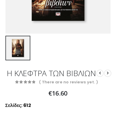
Η ΚΛΕΦΤΡΑ ΤΩΝ ΒΙΒΛΙΩΝ
( There are no reviews yet. )
0
out of 5
€
16.60
Σελίδες:
612