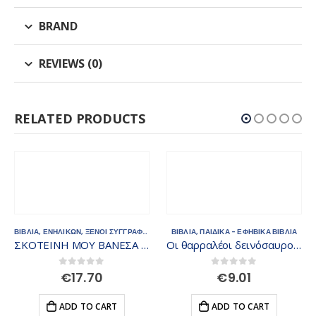
BRAND
REVIEWS (0)
RELATED PRODUCTS
ΒΙΒΛΙΑ
,
ΠΑΙΔΙΚΑ - ΕΦΗΒΙΚΑ ΒΙΒΛΙΑ
Οι θαρραλέοι δεινόσαυροι ISBN: 9789605933333
0
out of 5
€
9.01
ΒΙΒΛΙΑ
,
ΕΛΛΗΝΕΣ ΣΥΓΓΡΑΦΕΙΣ
,
ΕΝΗΛΙΚΩΝ
ADD TO CART